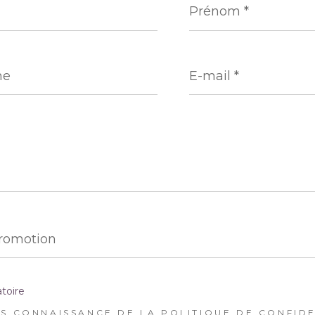
*
e
E-
mail
*
r
Promotion
ce
toire
RIS CONNAISSANCE DE LA POLITIQUE DE CONFIDE