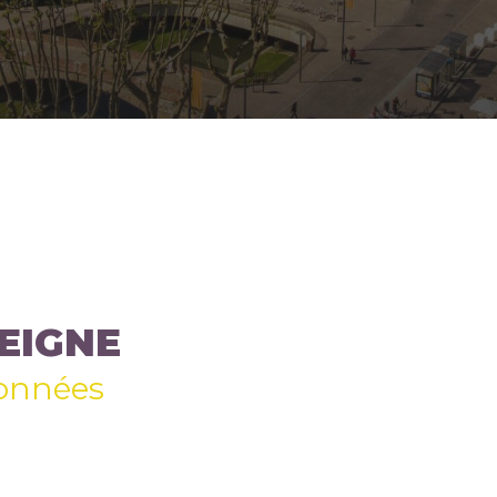
EIGNE
onnées
Prénom