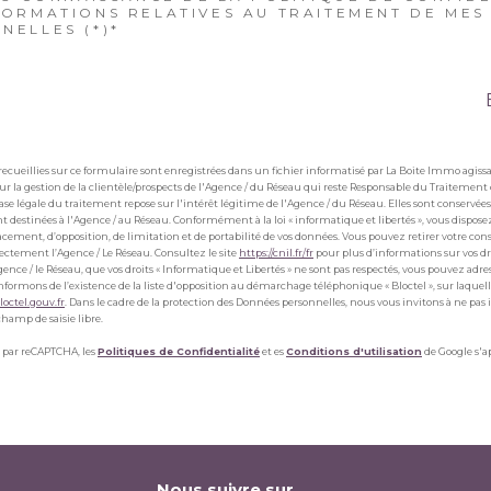
FORMATIONS RELATIVES AU TRAITEMENT DE ME
NELLES (*)*
recueillies sur ce formulaire sont enregistrées dans un fichier informatisé par La Boite Immo agi
r la gestion de la clientèle/prospects de l'Agence / du Réseau qui reste Responsable du Traitement
base légale du traitement repose sur l'intérêt légitime de l'Agence / du Réseau. Elles sont conserv
t destinées à l'Agence / au Réseau. Conformément à la loi « informatique et libertés », vous disposez
effacement, d’opposition, de limitation et de portabilité de vos données. Vous pouvez retirer votre
ectement l’Agence / Le Réseau. Consultez le site
https://cnil.fr/fr
pour plus d’informations sur vos dro
gence / le Réseau, que vos droits « Informatique et Libertés » ne sont pas respectés, vous pouvez adr
nformons de l’existence de la liste d'opposition au démarchage téléphonique « Bloctel », sur laquel
octel.gouv.fr
. Dans le cadre de la protection des Données personnelles, nous vous invitons à ne pas
champ de saisie libre.
é par reCAPTCHA, les
Politiques de Confidentialité
et es
Conditions d'utilisation
de Google s'a
Nous suivre sur