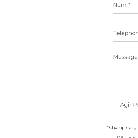
*
Téléphon
Message
*
Choisi
votre
Agir 
agen
* Champ obliga
J'AI P