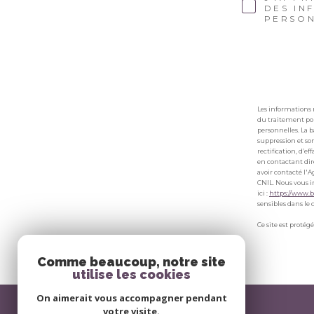
DES IN
PERSON
Les informations 
du traitement pou
personnelles. La 
suppression et son
rectification, d’
en contactant dir
avoir contacté l'A
CNIL. Nous vous i
ici :
https://www.bl
sensibles dans le 
Ce site est protég
Comme beaucoup, notre site
utilise les cookies
On aimerait vous accompagner pendant
votre visite.
Agir Promotion