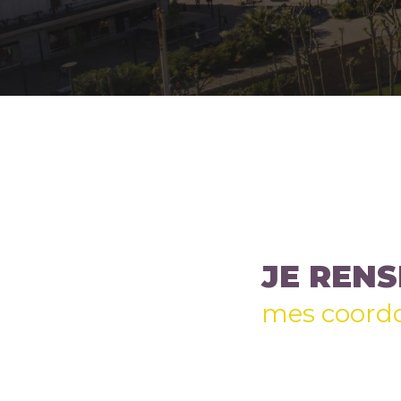
JE RENS
mes coord
Nom