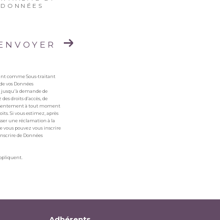
S DONNÉES
ENVOYER
ssant comme Sous-traitant
 de vos Données
ées jusqu'à demande de
 des droits d’accès, de
 consentement à tout moment
its. Si vous estimez, après
esser une réclamation à la
le vous pouvez vous inscrire
 inscrire de Données
ppliquent.
Adhérents