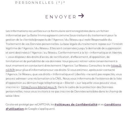
PERSONNELLES (*)*
ENVOYER
Les informations recueillies sur ce formulaire sont enregistrées dans un fichier
informatisé par La Boite Immo agissant comme Sous-traitant du traitement pour la
gestion de la clientèle/prospects de l'Agence / du Réseau qui reste Responsable du
Traitement de vos Données personnelles. La base légale du traitement repose sur l'intérêt
légitime de l'Agence / du Réseau. Elles sont conservées jusqu'à demande de suppression
et sont destinées à l'Agence / au Réseau. Conformément à la loi « informatique et libertés
», vous disposez des droits d’accès, de rectification, d’effacement, d’opposition, de
limitation et de portabilité de vos données. Vous pouvez retirer votre consentement à
tout moment en contactant directement l’Agence / Le Réseau. Consultez le site
https://c
nil.fr/fr
pour plus d’informations sur vos droits. Si vous estimez, après avoir contacté
l'Agence / le Réseau, que vos droits « Informatique et Libertés » ne sont pas respectés, vous
pouvez adresser une réclamation à la CNIL. Nous vous informons de l’existence de la liste
d'opposition au démarchage téléphonique « Bloctel », sur laquelle vous pouvez vous
inscrire ici :
https://www.bloctel.gouv.fr
. Dans le cadre de la protection des Données
personnelles, nous vous invitons à ne pas inscrire de Données sensibles dans le champ de
saisie libre.
Ce site est protégé par reCAPTCHA, les
Politiques de Confidentialité
et es
Conditions
d'utilisation
de Google s'appliquent.