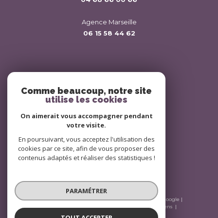
Agence Marseille
06 15 58 44 62
Nous suivre sur
Comme beaucoup, notre site
utilise les cookies
On aimerait vous accompagner pendant
votre visite.
En poursuivant, vous acceptez l'utilisation des
Adhérents
cookies par ce site, afin de vous proposer des
contenus adaptés et réaliser des statistiques !
PARAMÉTRER
© 2026 | Tous droits réservés | Traduction powered by Google |
Plan du site
Mentions légales
Admin
Nos liens
Politique RGPD
Cookies
TOUT ACCEPTER