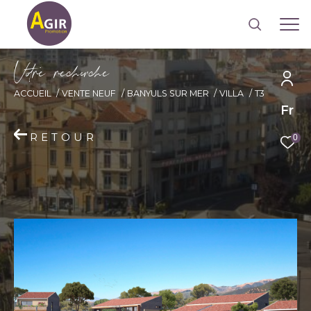
V
o
r
e
r
e
c
e
c
e
ACCUEIL
VENTE NEUF
BANYULS SUR MER
VILLA
T3
Fr
RETOUR
0