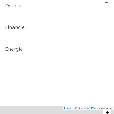
Détails
Financier
Energie
Leaflet
|
© OpenStreetMap
contributors
+