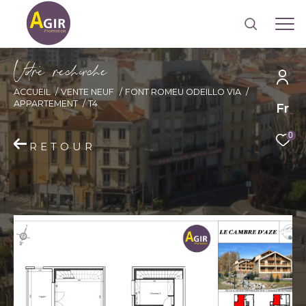
V
o
r
e
r
e
c
e
c
e
ACCUEIL
VENTE NEUF
FONT ROMEU ODEILLO VIA
APPARTEMENT
T4
Fr
0
RETOUR