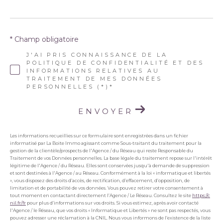
* Champ obligatoire
J'AI PRIS CONNAISSANCE DE LA
POLITIQUE DE CONFIDENTIALITÉ ET DES
INFORMATIONS RELATIVES AU
TRAITEMENT DE MES DONNÉES
PERSONNELLES (*)*
ENVOYER
Les informations recueillies sur ce formulaire sont enregistrées dans un fichier
informatisé par La Boite Immo agissant comme Sous-traitant du traitement pour la
gestion de la clientèle/prospects de l'Agence / du Réseau qui reste Responsable du
Traitement de vos Données personnelles. La base légale du traitement repose sur l'intérêt
légitime de l'Agence / du Réseau. Elles sont conservées jusqu'à demande de suppression
et sont destinées à l'Agence / au Réseau. Conformément à la loi « informatique et libertés
», vous disposez des droits d’accès, de rectification, d’effacement, d’opposition, de
limitation et de portabilité de vos données. Vous pouvez retirer votre consentement à
tout moment en contactant directement l’Agence / Le Réseau. Consultez le site
https://c
nil.fr/fr
pour plus d’informations sur vos droits. Si vous estimez, après avoir contacté
l'Agence / le Réseau, que vos droits « Informatique et Libertés » ne sont pas respectés, vous
pouvez adresser une réclamation à la CNIL. Nous vous informons de l’existence de la liste