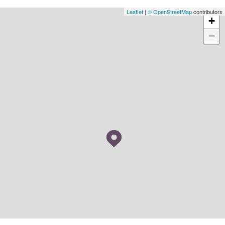
Leaflet
|
© OpenStreetMap
contributors
+
−