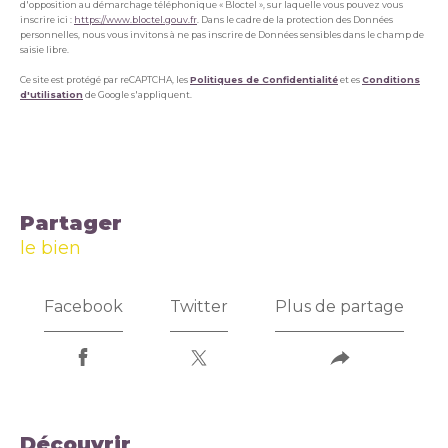
d'opposition au démarchage téléphonique « Bloctel », sur laquelle vous pouvez vous
inscrire ici :
https://www.bloctel.gouv.fr
. Dans le cadre de la protection des Données
personnelles, nous vous invitons à ne pas inscrire de Données sensibles dans le champ de
saisie libre.
Ce site est protégé par reCAPTCHA, les
Politiques de Confidentialité
et es
Conditions
d'utilisation
de Google s'appliquent.
partager
le bien
Facebook
Twitter
Plus de partage
découvrir